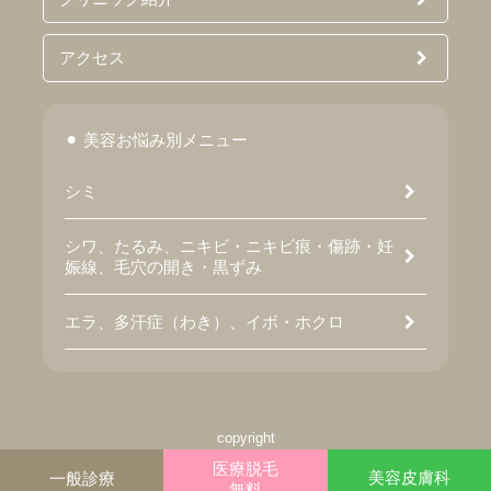
アクセス
美容お悩み別メニュー
シミ
シワ、たるみ、ニキビ・ニキビ痕・傷跡・妊
娠線、毛穴の開き・黒ずみ
エラ、多汗症（わき）、イボ・ホクロ
copyright
©
四日市ヒフ科クリニック
医療脱毛
美容皮膚科
一般診療
All right reserved.
無料