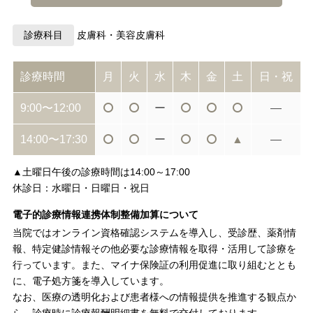
診療科目
皮膚科・美容皮膚科
診療時間
月
火
水
木
金
土
日・祝
9:00〜12:00
ー
―
14:00〜17:30
ー
▲
―
▲土曜日午後の診療時間は14:00～17:00
休診日：水曜日・日曜日・祝日
電子的診療情報連携体制整備加算について
当院ではオンライン資格確認システムを導入し、受診歴、薬剤情
報、特定健診情報その他必要な診療情報を取得・活用して診療を
行っています。また、マイナ保険証の利用促進に取り組むととも
に、電子処方箋を導入しています。
なお、医療の透明化および患者様への情報提供を推進する観点か