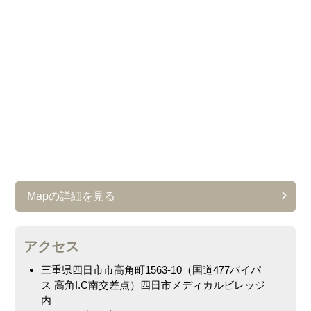
フラクショナルレーザー
脂漏性角化症
クリニック紹介
レーザーシャワー
シワ
アクセス
スーパーフォトセラピー（IPL）
たるみ
レーザーフェイシャル
ニキビ・ニキビ痕・赤ら顔・
妊娠線
Qスイッチルビーレーザー
毛穴の開き・黒ずみ
CO2レーザー
エラ
ダーマペン4・
ヴェルベットスキン
多汗症
マッサージピール
Mapの詳細を見る
イボ・ホクロ
イオン導入・
エレクトロポレーション
アクセス
ターゲットクール
三重県四日市市高角町1563-10（国道477バイパ
ゼオスキンヘルス
ス 高角I.C南交差点）四日市メディカルビレッジ
内