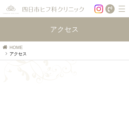
ホーム
アクセス
診療案内
HOME
アクセス
美容治療メニュー
お悩み別
シミ取り
治療法別
老人性色素斑
美容治療について
肝斑
医療脱毛
ボトックス
そばかす
医療脱毛
メンズ脱毛
プルリアル
後天性真皮メラノサイトーシス