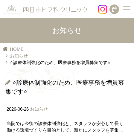
ホーム
お知らせ
診療案内
HOME
お知らせ
美容治療メニュー
⭐️診療体制強化のため、医療事務を増員募集です⭐️
お悩み別
⭐️診療体制強化のため、医療事務を増員募
シミ
治療法別
集です⭐️
老人性色素斑
美容治療について
肝斑
医療脱毛
2026-06-26
お知らせ
ボトックス
そばかす
当院では今後の診療体制強化と、スタッフが安心して長く
クリニック紹介
フラクショナルレーザー
働ける環境づくりを目的として、新たにスタッフを募集し
後天性真皮メラノサイトーシス