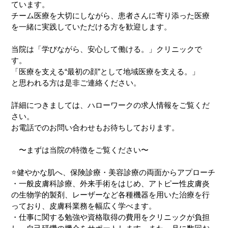
レーザーシャワー
ています。
アクセス
脂漏性角化症
チーム医療を大切にしながら、患者さんに寄り添った医療
スーパーフォトセラピー（IPL）
を一緒に実践していただける方を歓迎します。
シワ
レーザーフェイシャル
当院は「学びながら、安心して働ける。」クリニックで
たるみ
す。
Qスイッチルビーレーザー
「医療を支える“最初の顔”として地域医療を支える。」
ニキビ・ニキビ痕・赤ら顔・
妊娠線
と思われる方は是非ご連絡ください。
CO2レーザー
毛穴の開き・黒ずみ
ダーマペン4
詳細につきましては、ハローワークの求人情報をご覧くだ
エラ
さい。
マッサージピール
お電話でのお問い合わせもお待ちしております。
多汗症
イオン導入・
エレクトロポレーション
〜まずは当院の特徴をご覧ください〜
イボ・ホクロ
ゼオスキンヘルス
⭐️健やかな肌へ、保険診療・美容診療の両面からアプローチ
・一般皮膚科診療、外来手術をはじめ、アトピー性皮膚炎
の生物学的製剤、レーザーなど各種機器を用いた治療を行
っており、皮膚科業務を幅広く学べます。
・仕事に関する勉強や資格取得の費用をクリニックが負担