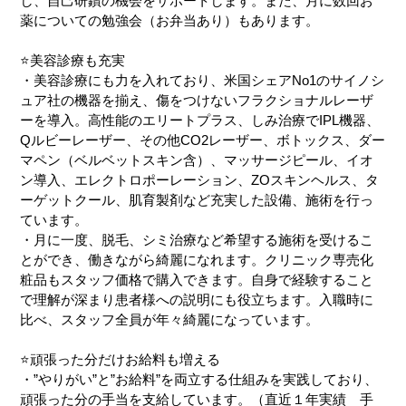
し、自己研鑽の機会をサポートします。また、月に数回お
薬についての勉強会（お弁当あり）もあります。
⭐️美容診療も充実
・美容診療にも力を入れており、米国シェアNo1のサイノシ
ュア社の機器を揃え、傷をつけないフラクショナルレーザ
ーを導入。高性能のエリートプラス、しみ治療でIPL機器、
Qルビーレーザー、その他CO2レーザー、ボトックス、ダー
マペン（ベルベットスキン含）、マッサージピール、イオ
ン導入、エレクトロポーレーション、ZOスキンヘルス、タ
ーゲットクール、肌育製剤など充実した設備、施術を行っ
ています。
・月に一度、脱毛、シミ治療など希望する施術を受けるこ
とができ、働きながら綺麗になれます。クリニック専売化
粧品もスタッフ価格で購入できます。自身で経験すること
で理解が深まり患者様への説明にも役立ちます。入職時に
比べ、スタッフ全員が年々綺麗になっています。
⭐️頑張った分だけお給料も増える
・”やりがい”と”お給料”を両立する仕組みを実践しており、
頑張った分の手当を支給しています。（直近１年実績 手