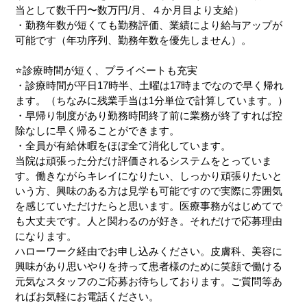
当として数千円〜数万円/月、４か月目より支給）
・勤務年数が短くても勤務評価、業績により給与アップが
可能です（年功序列、勤務年数を優先しません）。
⭐️診療時間が短く、プライベートも充実
・診療時間が平日17時半、土曜は17時までなので早く帰れ
ます。（ちなみに残業手当は1分単位で計算しています。）
・早帰り制度があり勤務時間終了前に業務が終了すれば控
除なしに早く帰ることができます。
・全員が有給休暇をほぼ全て消化しています。
当院は頑張った分だけ評価されるシステムをとっていま
す。働きながらキレイになりたい、しっかり頑張りたいと
いう方、興味のある方は見学も可能ですので実際に雰囲気
を感じていただけたらと思います。医療事務がはじめてで
も大丈夫です。人と関わるのが好き。それだけで応募理由
になります。
ハローワーク経由でお申し込みください。皮膚科、美容に
興味があり思いやりを持って患者様のために笑顔で働ける
元気なスタッフのご応募お待ちしております。ご質問等あ
ればお気軽にお電話ください。